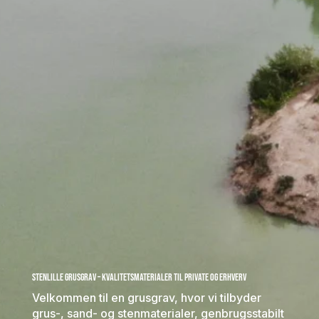
Stenlille Grusgrav – Kvalitetsmaterialer til private og erhverv
Velkommen til en grusgrav, hvor vi tilbyder
grus-, sand- og stenmaterialer, genbrugsstabilt