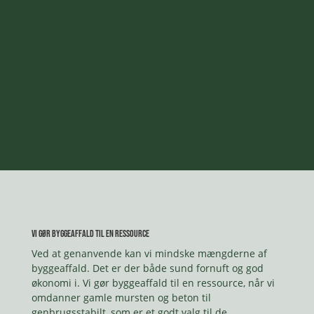
Vi gør byggeaffald til en ressource
Ved at genanvende kan vi mindske mængderne af
byggeaffald. Det er der både sund fornuft og god
økonomi i. Vi gør byggeaffald til en ressource, når vi
omdanner gamle mursten og beton til
genbrugsstabilt, som er et godt valg til de