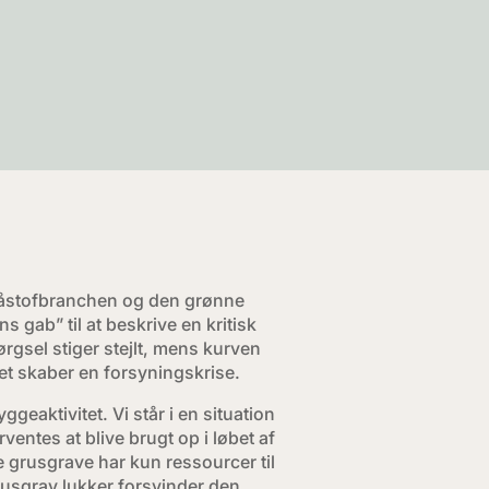
 råstofbranchen og den grønne
 gab” til at beskrive en kritisk
ørgsel stiger stejlt, mens kurven
Det skaber en forsyningskrise.
ggeaktivitet. Vi står i en situation
ventes at blive brugt op i løbet af
te grusgrave har kun ressourcer til
grusgrav lukker forsvinder den