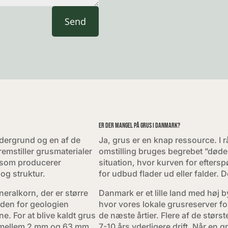
Send
Er der mangel på grus i Danmark?
ndergrund og en af de
Ja, grus er en knap ressource. I
remstiller grusmaterialer
omstilling bruges begrebet ”dødens
 som producerer
situation, hvor kurven for eftersp
 og struktur.
for udbud flader ud eller falder. 
eralkorn, der er større
Danmark er et lille land med høj by
den for geologien
hvor vores lokale grusreserver for
e. For at blive kaldt grus
de næste årtier. Flere af de størs
å mellem 2 mm og 63 mm.
7-10 års yderligere drift. Når en 