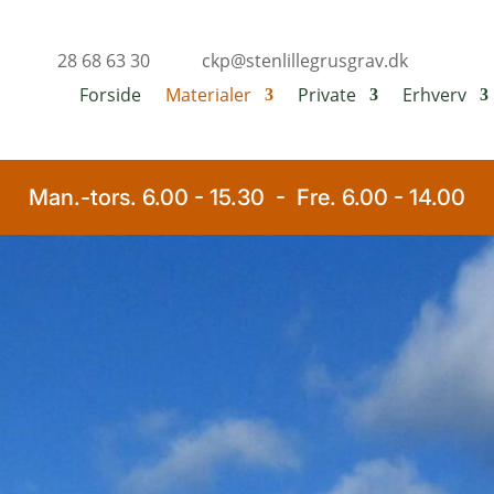
28 68 63 30
ckp@stenlillegrusgrav.dk


Forside
Materialer
Private
Erhverv
Man.-tors. 6.00 - 15.30 - Fre. 6.00 - 14.00