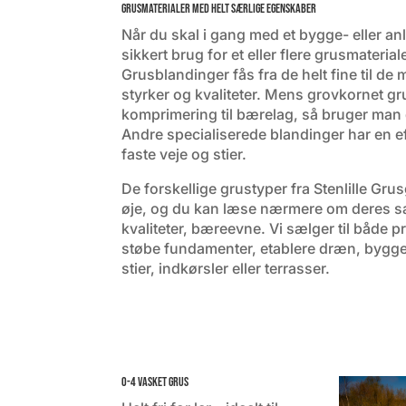
Grusmaterialer med helt særlige egenskaber
Når du skal i gang med et bygge- eller anl
sikkert brug for et eller flere grusmateria
Grusblandinger fås fra de helt fine til de 
styrker og kvaliteter. Mens grovkornet gr
komprimering til bærelag, så bruger man d
Andre specialiserede blandinger har en eff
faste veje og stier.
De forskellige grustyper fra Stenlille Gru
øje, og du kan læse nærmere om deres sæ
kvaliteter, bæreevne. Vi sælger til både 
støbe fundamenter, etablere dræn, bygg
stier, indkørsler eller terrasser.
0-4 vasket grus