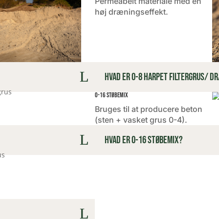
Permeabelt materiale med en
høj dræningseffekt.
Hvad er 0-8 harpet filtergrus/ 
0-16 støbemix
Bruges til at producere beton
(sten + vasket grus 0-4).
Hvad er 0-16 støbemix?