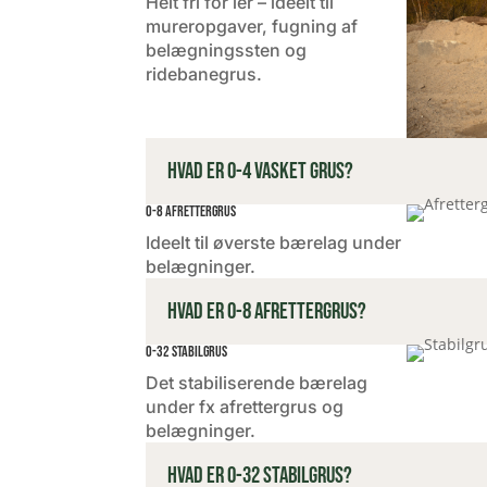
Helt fri for ler – ideelt til
mureropgaver, fugning af
belægningssten og
ridebanegrus.
Hvad er 0-4 vasket grus?
0-8 afrettergrus
Ideelt til øverste bærelag under
belægninger.
Hvad er 0-8 afrettergrus?
0-32 stabilgrus
Det stabiliserende bærelag
under fx afrettergrus og
belægninger.
Hvad er 0-32 stabilgrus?