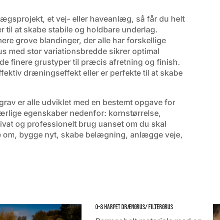
ægsprojekt, et vej- eller haveanlæg, så får du helt
ler til at skabe stabile og holdbare underlag.
mere grove blandinger, der alle har forskellige
us med stor variationsbredde sikrer optimal
e finere grustyper til præcis afretning og finish.
ektiv dræningseffekt eller er perfekte til at skabe
sgrav er alle udviklet med en bestemt opgave for
rlige egenskaber nedenfor: kornstørrelse,
privat og professionelt brug uanset om du skal
e om, bygge nyt, skabe belægning, anlægge veje,
0-8 harpet drængrus/ filtergrus