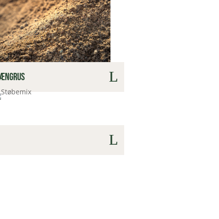
drængrus