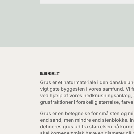
Hvad er grus?
Grus er et naturmateriale i den danske u
vigtigste byggesten i vores samfund. Vi f
ved hjælp af vores nedknusningsanlæg,
grusfraktioner i forskellig størrelse, farve
Grus er en betegnelse for små sten og min
end sand, men mindre end stenblokke. In
defineres grus ud fra størrelsen på kornen
skal kornene typisk have en diameter p