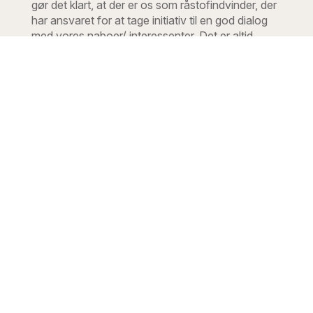
gør det klart, at der er os som råstofindvinder, der
har ansvaret for at tage initiativ til en god dialog
med vores naboer/ interessenter. Det er altid
muligt for naboer/ interessenter at rette
henvendelse til vores driftsansvarlige indenfor
normal arbejdstid: Christian Kalle, mobil: 5223
3633 eller e-mail:
ckl@stenlillegrusgrav.dk
Før gravning er vi åben for en dialog om vores
planlægning af den daglige drift for at mindske
eventuelle gener fra støv og støj, og vi inviterer
løbende til åben grusgrav, hvor man kan høre
mere om os som virksomhed og se hvad vi laver.
Under gravning sørger vi for at det altid er tydeligt
for naboer og andre interessenter hvem der er
driftsansvarlig, så de har mulighed for at rette
henvendelse til os. Vi informerer åbent om
eventuelle ændringer i tids- og graveplaner, og vi
reagerer hurtigt på henvendelser om eventuelle
gener, så vi kan finde den bedst mulige løsning
herpå.