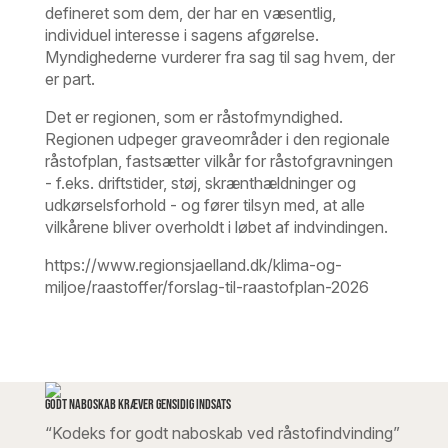
defineret som dem, der har en væsentlig,
individuel interesse i sagens afgørelse.
Myndighederne vurderer fra sag til sag hvem, der
er part.
Det er regionen, som er råstofmyndighed.
Regionen udpeger graveområder i den regionale
råstofplan, fastsætter vilkår for råstofgravningen
- f.eks. driftstider, støj, skrænthældninger og
udkørselsforhold - og fører tilsyn med, at alle
vilkårene bliver overholdt i løbet af indvindingen.
https://www.regionsjaelland.dk/klima-og-
miljoe/raastoffer/forslag-til-raastofplan-2026
Godt naboskab kræver gensidig indsats
“Kodeks for godt naboskab ved råstofindvinding”