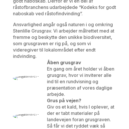
godt naboskab. Derfor er vi en del af
råstofbranchens udarbejdede “Kodeks for godt
naboskab ved råstofindvinding”.
Ansvarlighed angår også naturen i og omkring
Stenlille Grusgrav. Vi arbejder målrettet med at
fremme og beskytte den unikke biodiversitet,
som grusgraven er rig på, og som vi
videregiver til lokalområdet efter endt
indvinding.
Åben grusgrav
En gang om året holder vi åben
grusgrav, hvor vi inviterer alle
ind til en rundvisning og
præsentation af vores daglige
arbejde.
Grus på vejen?
Giv os et kald, hvis I oplever, at
der er tabt materialer på
landevejen foran grusgraven.
Så får vi det ryddet væk så