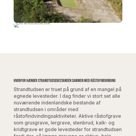
Hvorfor hænger strandtudsebestanden sammen med råstofindvinding
Strandtudsen er truet på grund af en mangel på
egnede levesteder. I dag finder vi stort set alle
nuværende indenlandske bestande af
strandtudsen i områder med
råstofindvindingsaktiviteter. Aktive råstofgrave
som grusgrave, lergrave, stenbrud, kalk- og
kridtgrave er gode levesteder for strandtudsen
fordi der, så længe gravene er aktive, hele